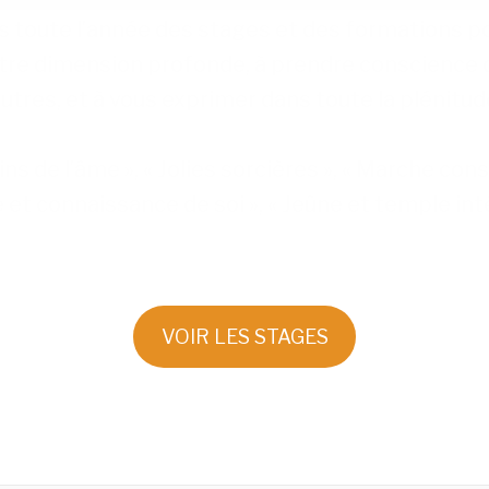
 toute l’année des stages et des formations po
tre dimension profonde, à prendre conscience 
autres, et à vous exprimer dans toute la plénitude
ins de l’âme », « Jolies sorcières », « Marche cons
t connaissance de soi », « Jeûne et temple inté
VOIR LES STAGES